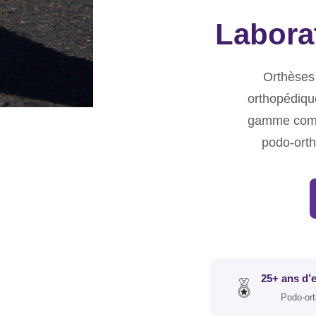
Labora
Orthèses 
orthopédiqu
gamme compl
podo-orth
25+ ans d’
Podo-ort