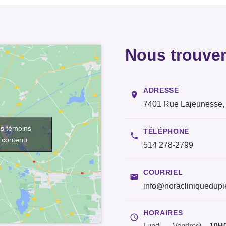
Nous trouver
ADRESSE
7401 Rue Lajeunesse,
es témoins
TÉLÉPHONE
e contenu
514 278-2799
COURRIEL
info@noracliniquedup
HORAIRES
10H