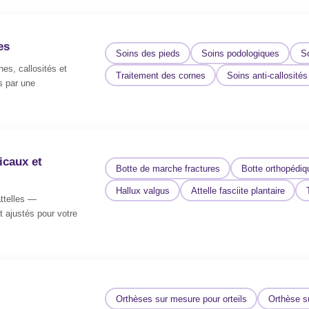
es
Soins des pieds
Soins podologiques
So
es, callosités et
Traitement des cornes
Soins anti-callosités
s par une
caux et
Botte de marche fractures
Botte orthopédiq
Hallux valgus
Attelle fasciite plantaire
ttelles —
t ajustés pour votre
Orthèses sur mesure pour orteils
Orthèse s