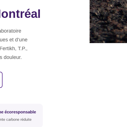
ontréal
aboratoire
ues et d’une
rtikh, T.P.,
s douleur.
e écoresponsable
nte carbone réduite