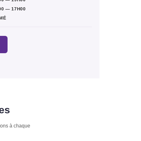
00 — 17H00
MÉ
es
nons à chaque